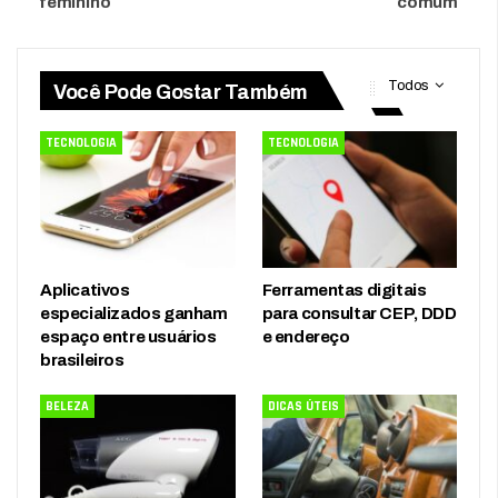
feminino
comum
Todos
Você Pode Gostar Também
TECNOLOGIA
TECNOLOGIA
Aplicativos
Ferramentas digitais
especializados ganham
para consultar CEP, DDD
espaço entre usuários
e endereço
brasileiros
BELEZA
DICAS ÚTEIS