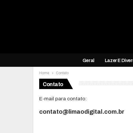
Geral
Lazer E Dive
Home
Contato
Contato
E-mail para contato:
contato@limaodigital.com.br