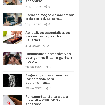
encontrar…
21 jul, 2026
0
Personalização de cadernos:
ideias criativas para…
13 jul, 2026
0
Aplicativos especializados
ganham espaço entre
usuários…
2 jul, 2026
0
Casamentos homoafetivos
avançam no Brasil e ganham
novo…
29 jun, 2026
0
Segurança dos alimentos
também vale para
suplementos:…
29 jun, 2026
0
Ferramentas digitais para
consultar CEP, DDD e
endereço