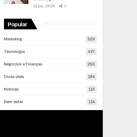
13 jun, 2026
0
Popular
Marketing
529
Tecnologia
437
Negócios e Finanças
250
Dicas úteis
194
Notícias
115
Bem-estar
114