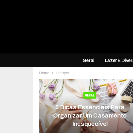
Geral
Lazer E Dive
Home
Lifestyle
GERAL
5 Dicas Essenciais Para
Organizar Um Casamento
Inesquecível