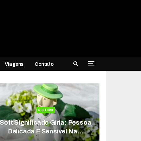
Viagens
Contato
CULTURA
Soft Significado Gíria: Pessoa
Delicada E Sensível Na…