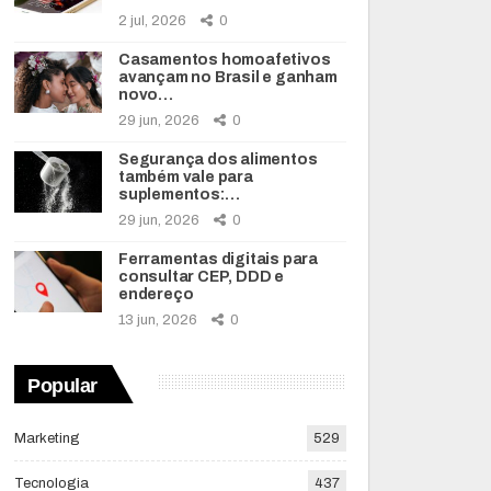
2 jul, 2026
0
Casamentos homoafetivos
avançam no Brasil e ganham
novo…
29 jun, 2026
0
Segurança dos alimentos
também vale para
suplementos:…
29 jun, 2026
0
Ferramentas digitais para
consultar CEP, DDD e
endereço
13 jun, 2026
0
Popular
Marketing
529
Tecnologia
437