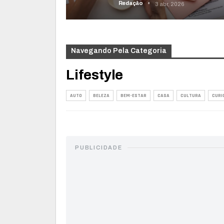
Redação
3 abr, 2026
Navegando Pela Categoria
Lifestyle
AUTO
BELEZA
BEM-ESTAR
CASA
CULTURA
CURI
PUBLICIDADE