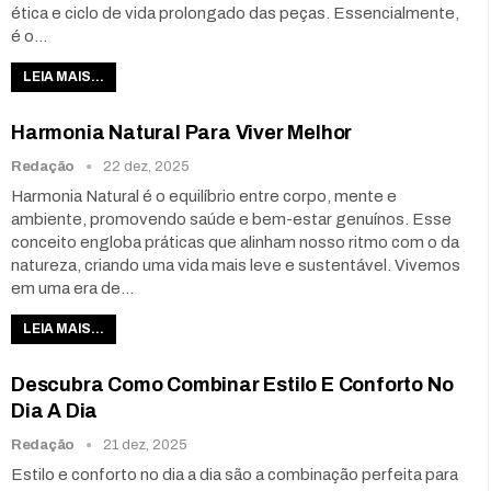
ética e ciclo de vida prolongado das peças. Essencialmente,
é o…
LEIA MAIS...
Harmonia Natural Para Viver Melhor
Redação
22 dez, 2025
Harmonia Natural é o equilíbrio entre corpo, mente e
ambiente, promovendo saúde e bem-estar genuínos. Esse
conceito engloba práticas que alinham nosso ritmo com o da
natureza, criando uma vida mais leve e sustentável. Vivemos
em uma era de…
LEIA MAIS...
Descubra Como Combinar Estilo E Conforto No
Dia A Dia
Redação
21 dez, 2025
Estilo e conforto no dia a dia são a combinação perfeita para