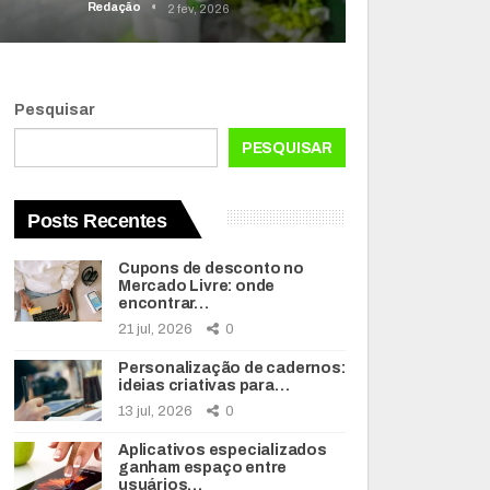
Redação
2 fev, 2026
Pesquisar
PESQUISAR
Posts Recentes
Cupons de desconto no
Mercado Livre: onde
encontrar…
21 jul, 2026
0
Personalização de cadernos:
ideias criativas para…
13 jul, 2026
0
Aplicativos especializados
ganham espaço entre
usuários…