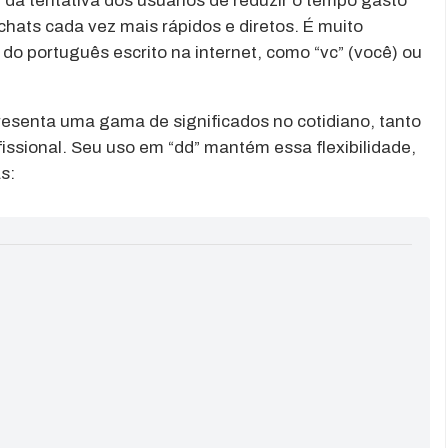
 da tentativa dos usuários de reduzir o tempo gasto
ats cada vez mais rápidos e diretos. É muito
do português escrito na internet, como “vc” (você) ou
presenta uma gama de significados no cotidiano, tanto
issional. Seu uso em “dd” mantém essa flexibilidade,
s: