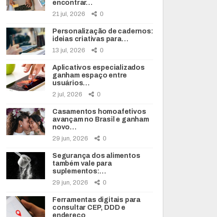
encontrar…
21 jul, 2026
0
Personalização de cadernos:
ideias criativas para…
13 jul, 2026
0
Aplicativos especializados
ganham espaço entre
usuários…
2 jul, 2026
0
Casamentos homoafetivos
avançam no Brasil e ganham
novo…
29 jun, 2026
0
Segurança dos alimentos
também vale para
suplementos:…
29 jun, 2026
0
Ferramentas digitais para
consultar CEP, DDD e
endereço