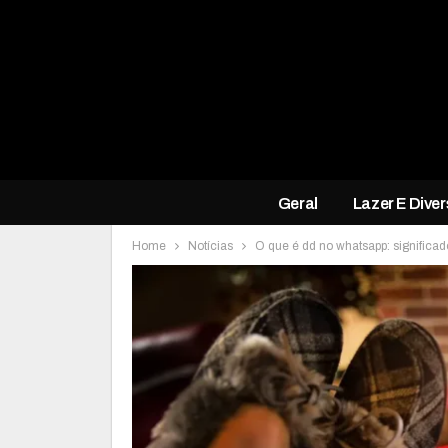
Geral
Lazer E Dive
Home
Notícias
O que é dd no whatsapp: signific