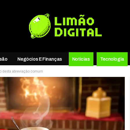
rsão
Negócios E Finanças
Notícias
Tecnologia
ado desta abreviação comum