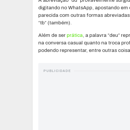
A abreviação “dd” provavelmente surgiu
digitando no WhatsApp, apostando em ch
parecida com outras formas abreviadas 
“tb” (também).
Além de ser
prática
, a palavra “deu” re
na conversa casual quanto na troca prof
podendo representar, entre outras coisa
PUBLICIDADE