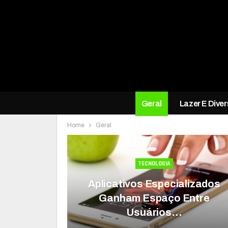
Geral
Lazer E Dive
Home
Geral
TECNOLOGIA
Aplicativos Especializados
Ganham Espaço Entre
Usuários…