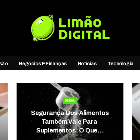
rsão
Negócios E Finanças
Notícias
Tecnologia
GERAL
Segurança Dos Alimentos
Também Vale Para
Suplementos: O Que…