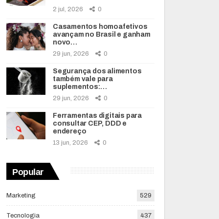
2 jul, 2026
0
Casamentos homoafetivos
avançam no Brasil e ganham
novo…
29 jun, 2026
0
Segurança dos alimentos
também vale para
suplementos:…
29 jun, 2026
0
Ferramentas digitais para
consultar CEP, DDD e
endereço
13 jun, 2026
0
Popular
Marketing
529
Tecnologia
437