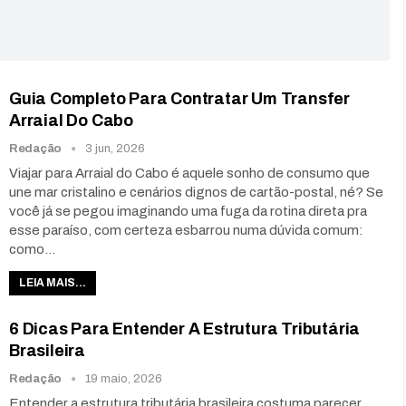
Guia Completo Para Contratar Um Transfer
Arraial Do Cabo
Redação
3 jun, 2026
Viajar para Arraial do Cabo é aquele sonho de consumo que
une mar cristalino e cenários dignos de cartão-postal, né? Se
você já se pegou imaginando uma fuga da rotina direta pra
esse paraíso, com certeza esbarrou numa dúvida comum:
como…
LEIA MAIS...
6 Dicas Para Entender A Estrutura Tributária
Brasileira
Redação
19 maio, 2026
Entender a estrutura tributária brasileira costuma parecer