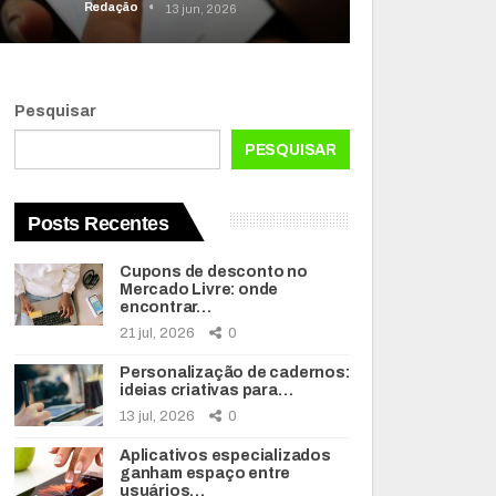
Redação
13 jun, 2026
Pesquisar
PESQUISAR
Posts Recentes
Cupons de desconto no
Mercado Livre: onde
encontrar…
21 jul, 2026
0
Personalização de cadernos:
ideias criativas para…
13 jul, 2026
0
Aplicativos especializados
ganham espaço entre
usuários…