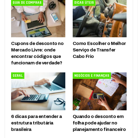
GUIA DE COMPRAS
DICAS ÚTEIS
Cupons de desconto no
Como Escolher o Melhor
Mercado Livre: onde
Serviço de Transfer
encontrar códigos que
Cabo Frio
funcionam de verdade?
GERAL
NEGÓCIOS E FINANÇAS
6 dicas para entender a
Quando o desconto em
estrutura tributária
folha pode ajudar no
brasileira
planejamento financeiro