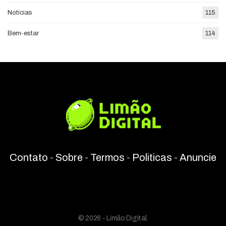
Notícias
115
Bem-estar
114
Contato
-
Sobre
-
Termos
-
Politicas
-
Anuncie
© 2026 - Limão Digital.