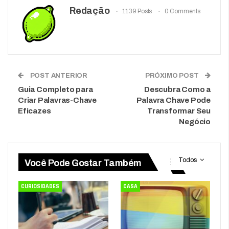
Redação
1139 Posts
0 Comments
POST ANTERIOR
PRÓXIMO POST
Guia Completo para
Descubra Como a
Criar Palavras-Chave
Palavra Chave Pode
Eficazes
Transformar Seu
Negócio
Todos
Você Pode Gostar Também
CURIOSIDADES
CASA