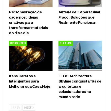
Personalização de
Antena de TV para Sinal
cadernos: ideias
Fraco: Soluções que
criativas para
Realmente Funcionam
transformar materiais
do dia a dia
DICAS ÚTEIS
CULTURA
Itens Baratos e
LEGO Architecture
Inteligentes para
Skyline conquista fãs de
Melhorar sua Casa Hoje
arquitetura e
colecionadores no
mundo todo
PREV
NEXT