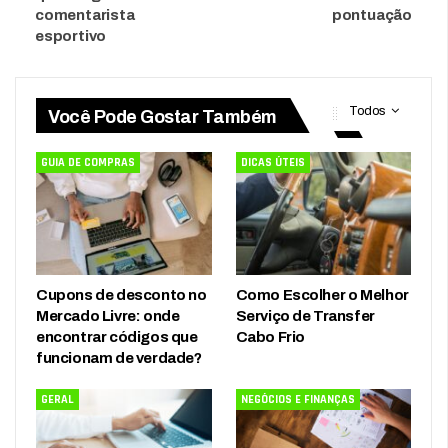
comentarista
pontuação
esportivo
Todos
Você Pode Gostar Também
GUIA DE COMPRAS
DICAS ÚTEIS
Cupons de desconto no
Como Escolher o Melhor
Mercado Livre: onde
Serviço de Transfer
encontrar códigos que
Cabo Frio
funcionam de verdade?
GERAL
NEGÓCIOS E FINANÇAS