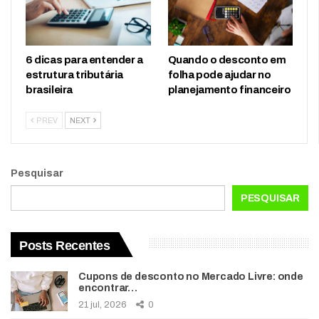
6 dicas para entender a
Quando o desconto em
estrutura tributária
folha pode ajudar no
brasileira
planejamento financeiro
PREV
NEXT
Pesquisar
PESQUISAR
Posts Recentes
Cupons de desconto no Mercado Livre: onde
encontrar…
21 jul, 2026
0