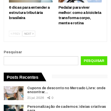
6 dicas para entender a
Pedalar para viver
estrutura tributária
melhor: como a bicicleta
brasileira
transforma corpo,
mente e rotina
PREV
NEXT
Pesquisar
PESQUISAR
Posts Recentes
Cupons de desconto no Mercado Livre: onde
encontrar…
21 jul, 2026
0
Personalização de cadernos: ideias criativas
para…