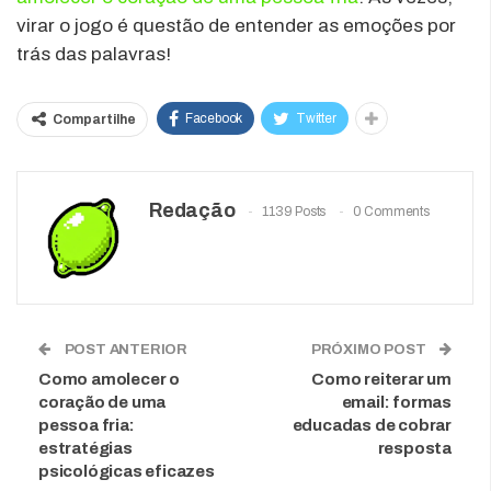
virar o jogo é questão de entender as emoções por
trás das palavras!
Facebook
Twitter
Compartilhe
Redação
1139 Posts
0 Comments
POST ANTERIOR
PRÓXIMO POST
Como amolecer o
Como reiterar um
coração de uma
email: formas
pessoa fria:
educadas de cobrar
estratégias
resposta
psicológicas eficazes