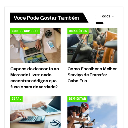
Todos
Você Pode Gostar Também
GUIA DE COMPRAS
DICAS ÚTEIS
Cupons de desconto no
Como Escolher o Melhor
Mercado Livre: onde
Serviço de Transfer
encontrar códigos que
Cabo Frio
funcionam de verdade?
GERAL
BEM-ESTAR