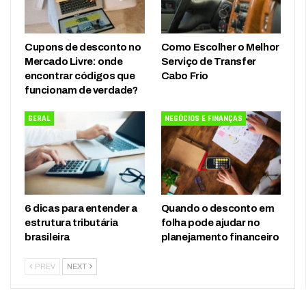
Cupons de desconto no
Como Escolher o Melhor
Mercado Livre: onde
Serviço de Transfer
encontrar códigos que
Cabo Frio
funcionam de verdade?
GERAL
NEGÓCIOS E FINANÇAS
6 dicas para entender a
Quando o desconto em
estrutura tributária
folha pode ajudar no
brasileira
planejamento financeiro
PREV
NEXT