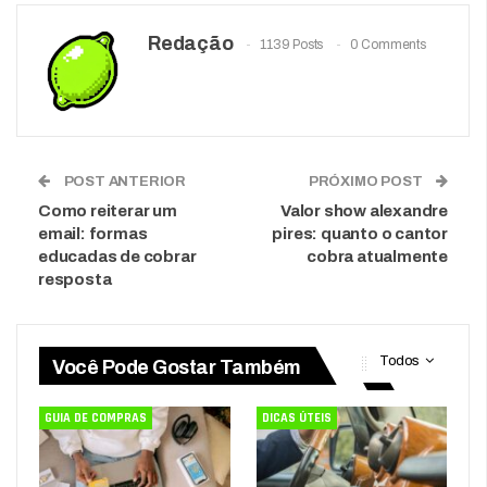
Redação
1139 Posts
0 Comments
POST ANTERIOR
PRÓXIMO POST
Como reiterar um
Valor show alexandre
email: formas
pires: quanto o cantor
educadas de cobrar
cobra atualmente
resposta
Todos
Você Pode Gostar Também
GUIA DE COMPRAS
DICAS ÚTEIS