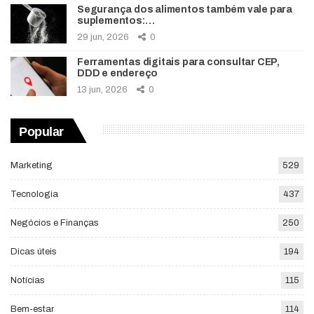
Segurança dos alimentos também vale para
suplementos:…
29 jun, 2026
0
Ferramentas digitais para consultar CEP,
DDD e endereço
13 jun, 2026
0
Popular
Marketing
529
Tecnologia
437
Negócios e Finanças
250
Dicas úteis
194
Notícias
115
Bem-estar
114