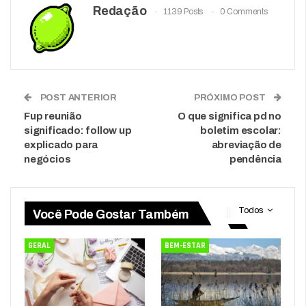
Redação
1139 Posts
0 Comments
POST ANTERIOR
PRÓXIMO POST
Fup reunião
O que significa pd no
significado: follow up
boletim escolar:
explicado para
abreviação de
negócios
pendência
Todos
Você Pode Gostar Também
GERAL
BEM-ESTAR