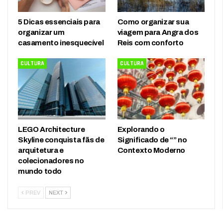
5 Dicas essenciais para
Como organizar sua
organizar um
viagem para Angra dos
casamento inesquecível
Reis com conforto
CULTURA
CULTURA
LEGO Architecture
Explorando o
Skyline conquista fãs de
Significado de “” no
arquitetura e
Contexto Moderno
colecionadores no
mundo todo
PREV
NEXT