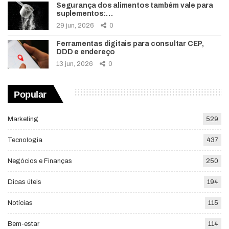
Segurança dos alimentos também vale para
suplementos:…
29 jun, 2026
0
Ferramentas digitais para consultar CEP,
DDD e endereço
13 jun, 2026
0
Popular
Marketing
529
Tecnologia
437
Negócios e Finanças
250
Dicas úteis
194
Notícias
115
Bem-estar
114