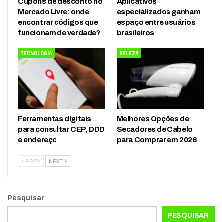
Cupons de desconto no
Aplicativos
Mercado Livre: onde
especializados ganham
encontrar códigos que
espaço entre usuários
funcionam de verdade?
brasileiros
TECNOLOGIA
BELEZA
Ferramentas digitais
Melhores Opções de
para consultar CEP, DDD
Secadores de Cabelo
e endereço
para Comprar em 2026
PREV
NEXT
Pesquisar
PESQUISAR