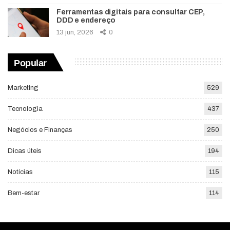
Ferramentas digitais para consultar CEP,
DDD e endereço
13 jun, 2026
0
Popular
Marketing
529
Tecnologia
437
Negócios e Finanças
250
Dicas úteis
194
Notícias
115
Bem-estar
114