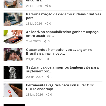
encontrar…
21 jul, 2026
0
Personalização de cadernos: ideias criativas
para…
13 jul, 2026
0
Aplicativos especializados ganham espaço
entre usuários…
2 jul, 2026
0
Casamentos homoafetivos avançam no
Brasil e ganham novo…
29 jun, 2026
0
Segurança dos alimentos também vale para
suplementos:…
29 jun, 2026
0
Ferramentas digitais para consultar CEP,
DDD e endereço
13 jun, 2026
0