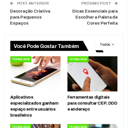
POST ANTERIOR
PRÓXIMO POST
Decoração Criativa
Dicas Essenciais para
para Pequenos
Escolher a Paleta de
Espaços
Cores Perfeita
Todos
Você Pode Gostar Também
TECNOLOGIA
TECNOLOGIA
Aplicativos
Ferramentas digitais
especializados ganham
para consultar CEP, DDD
espaço entre usuários
e endereço
brasileiros
TECNOLOGIA
TECNOLOGIA