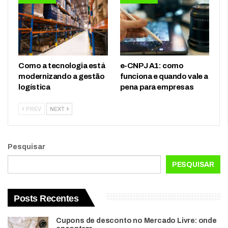
Como a tecnologia está
e-CNPJ A1: como
modernizando a gestão
funciona e quando vale a
logística
pena para empresas
PREV
NEXT
Pesquisar
PESQUISAR
Posts Recentes
Cupons de desconto no Mercado Livre: onde