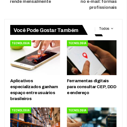
rende mensalmente
no e-mail: formas
profissionais
Todos
Você Pode Gostar Também
TECNOLOGIA
TECNOLOGIA
Aplicativos
Ferramentas digitais
especializados ganham
para consultar CEP, DDD
espaço entre usuários
e endereço
brasileiros
TECNOLOGIA
TECNOLOGIA