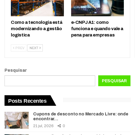
Como a tecnologia está
e-CNPJ A1: como
modernizando a gestão
funciona e quando vale a
logística
pena para empresas
PREV
NEXT
Pesquisar
PESQUISAR
Posts Recentes
Cupons de desconto no Mercado Livre: onde
encontrar…
21 jul, 2026
0