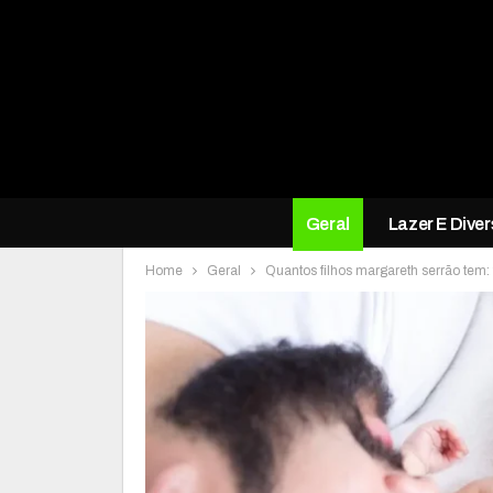
Geral
Lazer E Dive
Home
Geral
Quantos filhos margareth serrão tem: