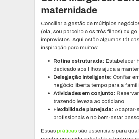
maternidade
Conciliar a gestão de múltiplos negóci
(ela, seu parceiro e os três filhos) exi
imprevistos. Aqui estão algumas tática
inspiração para muitos:
Rotina estruturada:
Estabelecer h
dedicado aos filhos ajuda a manter 
Delegação inteligente:
Confiar em
negócio liberta tempo para a famíli
Atividades em conjunto:
Reservar 
trazendo leveza ao cotidiano.
Flexibilidade planejada:
Adaptar-s
profissionais e no bem-estar pesso
Essas
práticas
são essenciais para qual
manter uma vida satisfatória tanto no c