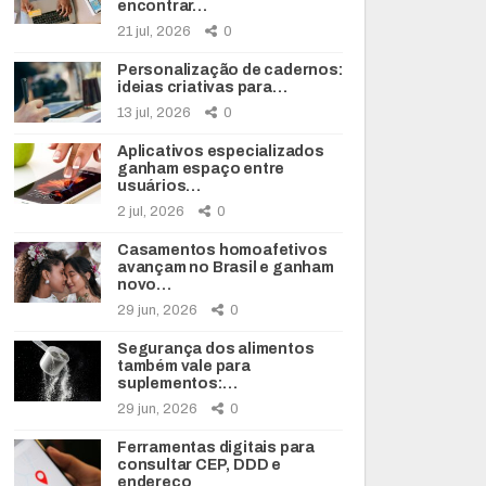
encontrar…
21 jul, 2026
0
Personalização de cadernos:
ideias criativas para…
13 jul, 2026
0
Aplicativos especializados
ganham espaço entre
usuários…
2 jul, 2026
0
Casamentos homoafetivos
avançam no Brasil e ganham
novo…
29 jun, 2026
0
Segurança dos alimentos
também vale para
suplementos:…
29 jun, 2026
0
Ferramentas digitais para
consultar CEP, DDD e
endereço