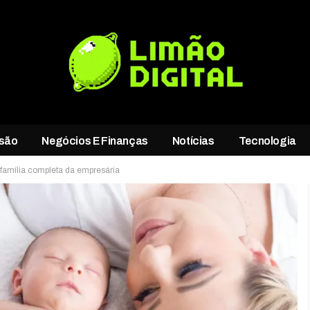
rsão
Negócios E Finanças
Notícias
Tecnologia
 família completa da empresária