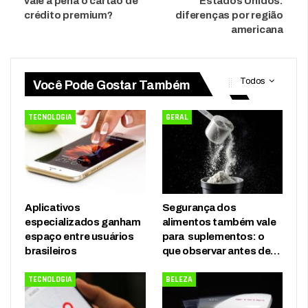
vale a pena o cartão de
Estados Unidos:
crédito premium?
diferenças por região
americana
Todos
Você Pode Gostar Também
TECNOLOGIA
GERAL
Aplicativos
Segurança dos
especializados ganham
alimentos também vale
espaço entre usuários
para suplementos: o
brasileiros
que observar antes de…
TECNOLOGIA
BELEZA