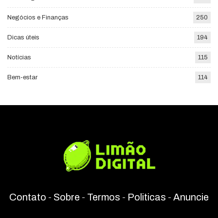
Negócios e Finanças
250
Dicas úteis
194
Notícias
115
Bem-estar
114
Contato
-
Sobre
-
Termos
-
Politicas
-
Anuncie