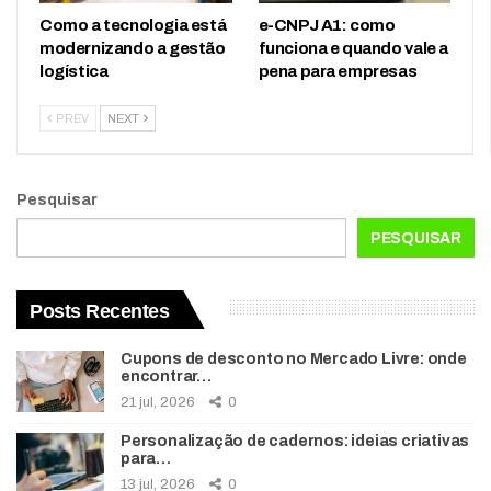
Como a tecnologia está
e-CNPJ A1: como
modernizando a gestão
funciona e quando vale a
logística
pena para empresas
PREV
NEXT
Pesquisar
PESQUISAR
Posts Recentes
Cupons de desconto no Mercado Livre: onde
encontrar…
21 jul, 2026
0
Personalização de cadernos: ideias criativas
para…
13 jul, 2026
0