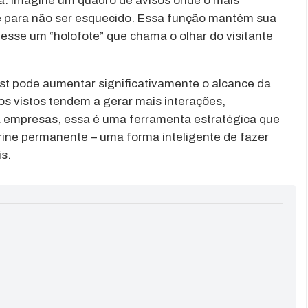
na. Imagine um quadro de avisos onde o mais
e para não ser esquecido. Essa função mantém sua
esse um “holofote” que chama o olhar do visitante
st pode aumentar significativamente o alcance da
os vistos tendem a gerar mais interações,
a empresas, essa é uma ferramenta estratégica que
rine permanente – uma forma inteligente de fazer
s.