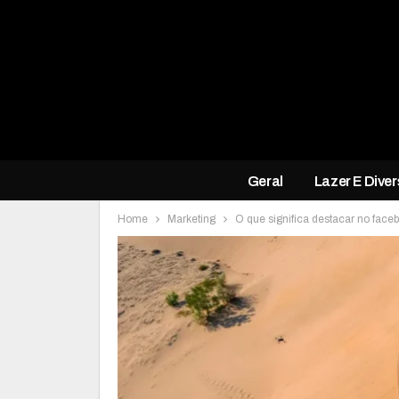
Geral
Lazer E Dive
Home
Marketing
O que significa destacar no faceb