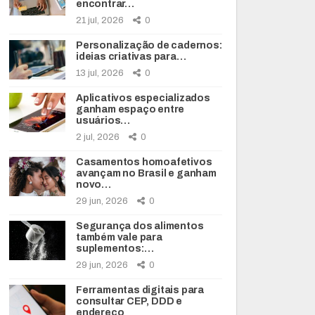
encontrar…
21 jul, 2026
0
Personalização de cadernos:
ideias criativas para…
13 jul, 2026
0
Aplicativos especializados
ganham espaço entre
usuários…
2 jul, 2026
0
Casamentos homoafetivos
avançam no Brasil e ganham
novo…
29 jun, 2026
0
Segurança dos alimentos
também vale para
suplementos:…
29 jun, 2026
0
Ferramentas digitais para
consultar CEP, DDD e
endereço