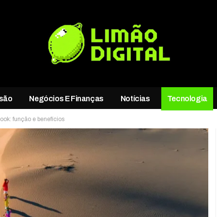
rsão
Negócios E Finanças
Notícias
Tecnologia
ook: função e benefícios