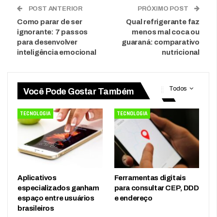
POST ANTERIOR
PRÓXIMO POST
Como parar de ser
Qual refrigerante faz
ignorante: 7 passos
menos mal coca ou
para desenvolver
guaraná: comparativo
inteligência emocional
nutricional
Todos
Você Pode Gostar Também
TECNOLOGIA
TECNOLOGIA
Aplicativos
Ferramentas digitais
especializados ganham
para consultar CEP, DDD
espaço entre usuários
e endereço
brasileiros