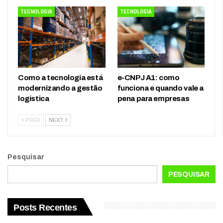
TECNOLOGIA
TECNOLOGIA
Como a tecnologia está
e-CNPJ A1: como
modernizando a gestão
funciona e quando vale a
logística
pena para empresas
PREV
NEXT
Pesquisar
PESQUISAR
Posts Recentes