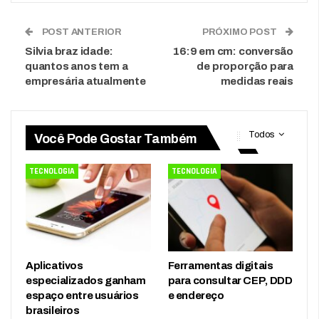
POST ANTERIOR
PRÓXIMO POST
Silvia braz idade:
16:9 em cm: conversão
quantos anos tem a
de proporção para
empresária atualmente
medidas reais
Todos
Você Pode Gostar Também
TECNOLOGIA
TECNOLOGIA
Aplicativos
Ferramentas digitais
especializados ganham
para consultar CEP, DDD
espaço entre usuários
e endereço
brasileiros