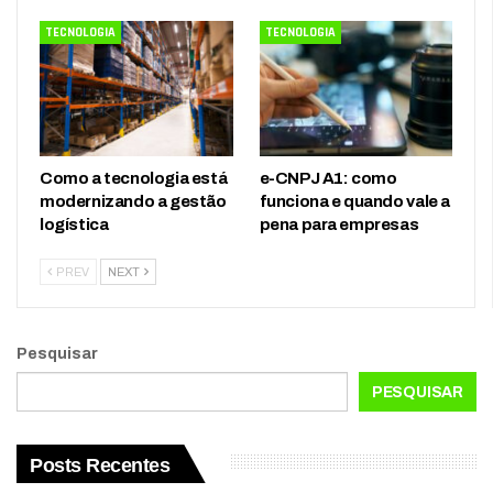
TECNOLOGIA
TECNOLOGIA
Como a tecnologia está
e-CNPJ A1: como
modernizando a gestão
funciona e quando vale a
logística
pena para empresas
PREV
NEXT
Pesquisar
PESQUISAR
Posts Recentes