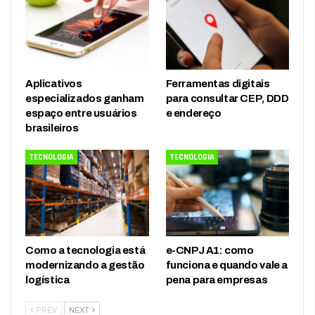
Aplicativos
Ferramentas digitais
especializados ganham
para consultar CEP, DDD
espaço entre usuários
e endereço
brasileiros
TECNOLOGIA
TECNOLOGIA
Como a tecnologia está
e-CNPJ A1: como
modernizando a gestão
funciona e quando vale a
logística
pena para empresas
PREV
NEXT