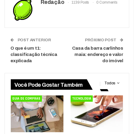
Redação
1139 Posts
0 Comments
POST ANTERIOR
PRÓXIMO POST
O que é um t1:
Casa da barra carlinhos
classificação técnica
maia: endereço e valor
explicada
do imóvel
Todos
Você Pode Gostar Também
GUIA DE COMPRAS
TECNOLOGIA