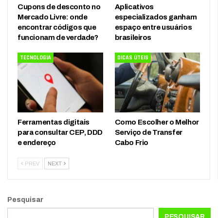
Cupons de desconto no
Aplicativos
Mercado Livre: onde
especializados ganham
encontrar códigos que
espaço entre usuários
funcionam de verdade?
brasileiros
TECNOLOGIA
DICAS ÚTEIS
Ferramentas digitais
Como Escolher o Melhor
para consultar CEP, DDD
Serviço de Transfer
e endereço
Cabo Frio
PREV
NEXT
Pesquisar
PESQUISAR