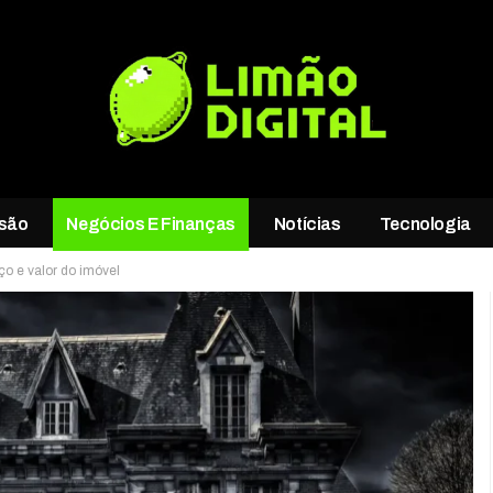
rsão
Negócios E Finanças
Notícias
Tecnologia
ço e valor do imóvel