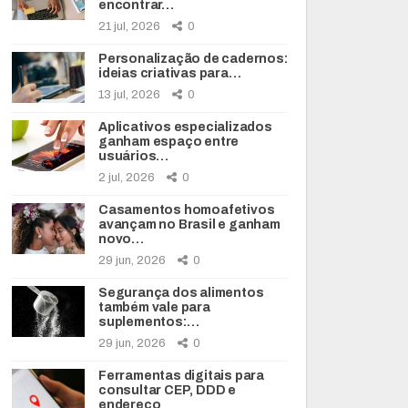
encontrar…
21 jul, 2026
0
Personalização de cadernos:
ideias criativas para…
13 jul, 2026
0
Aplicativos especializados
ganham espaço entre
usuários…
2 jul, 2026
0
Casamentos homoafetivos
avançam no Brasil e ganham
novo…
29 jun, 2026
0
Segurança dos alimentos
também vale para
suplementos:…
29 jun, 2026
0
Ferramentas digitais para
consultar CEP, DDD e
endereço