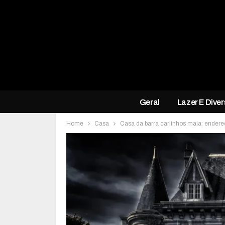
Geral
Lazer E Dive
Home
Casa
Casa da barra carlinhos maia: endere