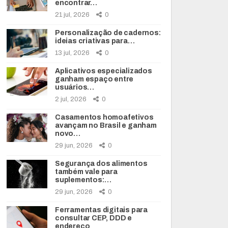
encontrar…
21 jul, 2026
0
Personalização de cadernos:
ideias criativas para…
13 jul, 2026
0
Aplicativos especializados
ganham espaço entre
usuários…
2 jul, 2026
0
Casamentos homoafetivos
avançam no Brasil e ganham
novo…
29 jun, 2026
0
Segurança dos alimentos
também vale para
suplementos:…
29 jun, 2026
0
Ferramentas digitais para
consultar CEP, DDD e
endereço