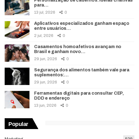
Personalização de cadernos: ideias criativas
para…
13 jul, 2026
0
Aplicativos especializados ganham espaço
entre usuários…
2 jul, 2026
0
Casamentos homoafetivos avançam no
Brasil e ganham novo…
29 jun, 2026
0
Segurança dos alimentos também vale para
suplementos:…
29 jun, 2026
0
Ferramentas digitais para consultar CEP,
DDD e endereço
13 jun, 2026
0
Popular
Marketing
529