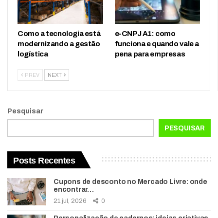
Como a tecnologia está
e-CNPJ A1: como
modernizando a gestão
funciona e quando vale a
logística
pena para empresas
PREV
NEXT
Pesquisar
PESQUISAR
Posts Recentes
Cupons de desconto no Mercado Livre: onde
encontrar…
21 jul, 2026
0