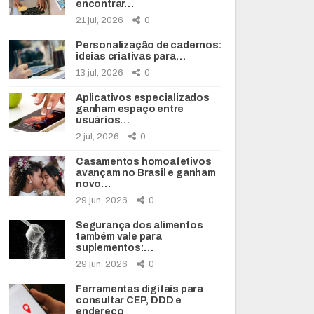
encontrar…
21 jul, 2026
0
Personalização de cadernos:
ideias criativas para…
13 jul, 2026
0
Aplicativos especializados
ganham espaço entre
usuários…
2 jul, 2026
0
Casamentos homoafetivos
avançam no Brasil e ganham
novo…
29 jun, 2026
0
Segurança dos alimentos
também vale para
suplementos:…
29 jun, 2026
0
Ferramentas digitais para
consultar CEP, DDD e
endereço