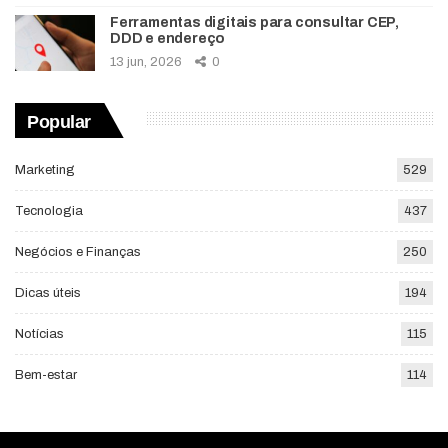
Ferramentas digitais para consultar CEP,
DDD e endereço
13 jun, 2026
0
Popular
Marketing
529
Tecnologia
437
Negócios e Finanças
250
Dicas úteis
194
Notícias
115
Bem-estar
114