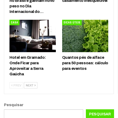
no Brasil e ganham novo
casamento inesquecível
peso no Dia
Internacional do…
CASA
DICAS ÚTEIS
Hotel em Gramado:
Quantos pés de alface
Onde Ficar para
para 50 pessoas: cálculo
Aproveitar a Serra
para eventos
Gaúcha
PREV
NEXT
Pesquisar
PESQUISAR