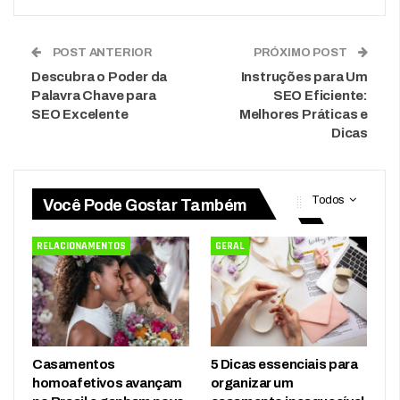
POST ANTERIOR
PRÓXIMO POST
Descubra o Poder da
Instruções para Um
Palavra Chave para
SEO Eficiente:
SEO Excelente
Melhores Práticas e
Dicas
Todos
Você Pode Gostar Também
RELACIONAMENTOS
GERAL
Casamentos
5 Dicas essenciais para
homoafetivos avançam
organizar um