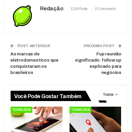
Redação
1139 Posts
0 Comments
POST ANTERIOR
PRÓXIMO POST
As marcas de
Fup reunião
eletrodomesticos que
significado: follow up
conquistaram os
explicado para
brasileiros
negócios
Todos
Você Pode Gostar Também
TECNOLOGIA
TECNOLOGIA