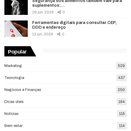
Segurança dos alimentos também vale para
suplementos:…
29 jun, 2026
0
Ferramentas digitais para consultar CEP,
DDD e endereço
13 jun, 2026
0
Popular
Marketing
529
Tecnologia
437
Negócios e Finanças
250
Dicas úteis
194
Notícias
115
Bem-estar
114