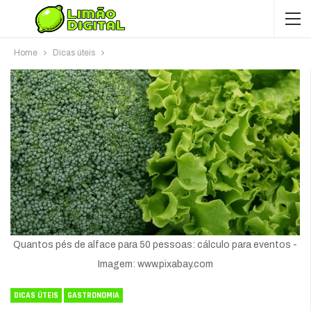
Home
Dicas úteis
Quantos pés de alface para 50 pessoas: cálculo para eventos -
Imagem: www.pixabay.com
DICAS ÚTEIS
GASTRONOMIA