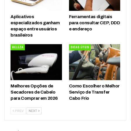
Aplicativos
Ferramentas digitais
especializados ganham
para consultar CEP, DDD
espaço entre usuários
e endereço
brasileiros
BELEZA
DICAS ÚTEIS
Melhores Opções de
Como Escolher o Melhor
Secadores de Cabelo
Serviço de Transfer
para Comprar em 2026
Cabo Frio
PREV
NEXT