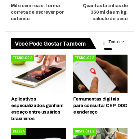
Mil e cem reais: forma
Quantas latinhas de
correta de escrever por
350 ml da um kg:
extenso
cálculo de peso
Todos
Você Pode Gostar Também
TECNOLOGIA
TECNOLOGIA
Aplicativos
Ferramentas digitais
especializados ganham
para consultar CEP, DDD
espaço entre usuários
e endereço
brasileiros
BELEZA
DICAS ÚTEIS