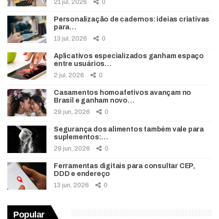
21 jul, 2026
0
Personalização de cadernos: ideias criativas
para…
13 jul, 2026
0
Aplicativos especializados ganham espaço
entre usuários…
2 jul, 2026
0
Casamentos homoafetivos avançam no
Brasil e ganham novo…
29 jun, 2026
0
Segurança dos alimentos também vale para
suplementos:…
29 jun, 2026
0
Ferramentas digitais para consultar CEP,
DDD e endereço
13 jun, 2026
0
Popular