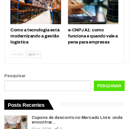
Como a tecnologia está
e-CNPJ A1: como
modernizando a gestão
funciona e quando vale a
logística
pena para empresas
PREV
NEXT
Pesquisar
PESQUISAR
Posts Recentes
Cupons de desconto no Mercado Livre: onde
encontrar…
21 jul, 2026
0