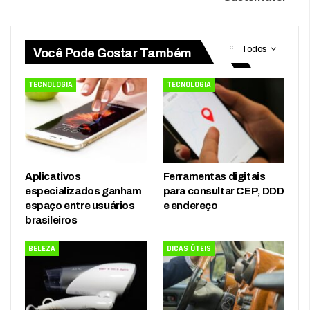
Todos
Você Pode Gostar Também
TECNOLOGIA
TECNOLOGIA
Aplicativos
Ferramentas digitais
especializados ganham
para consultar CEP, DDD
espaço entre usuários
e endereço
brasileiros
BELEZA
DICAS ÚTEIS