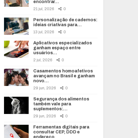
encontrar…
21 jul, 2026
0
Personalização de cadernos:
ideias criativas para…
13 jul, 2026
0
Aplicativos especializados
ganham espaço entre
usuários…
2 jul, 2026
0
Casamentos homoafetivos
avançam no Brasil e ganham
novo…
29 jun, 2026
0
Segurança dos alimentos
também vale para
suplementos:…
29 jun, 2026
0
Ferramentas digitais para
consultar CEP, DDD e
endereço