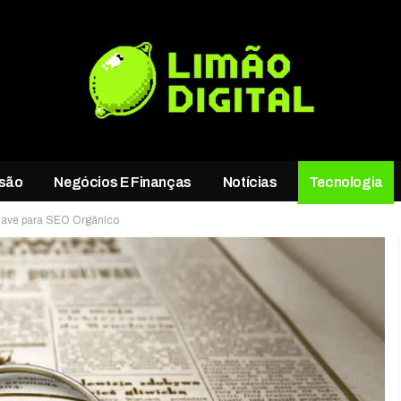
rsão
Negócios E Finanças
Notícias
Tecnologia
have para SEO Orgânico