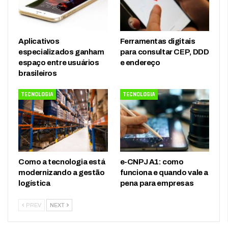
Aplicativos
Ferramentas digitais
especializados ganham
para consultar CEP, DDD
espaço entre usuários
e endereço
brasileiros
TECNOLOGIA
TECNOLOGIA
Como a tecnologia está
e-CNPJ A1: como
modernizando a gestão
funciona e quando vale a
logística
pena para empresas
PREV
NEXT