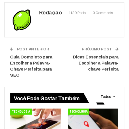
Redação
1139 Posts
0 Comments
POST ANTERIOR
PRÓXIMO POST
Guia Completo para
Dicas Essenciais para
Escolher a Palavra-
Escolher a Palavra-
Chave Perfeita para
chave Perfeita
SEO
Todos
Você Pode Gostar Também
TECNOLOGIA
TECNOLOGIA