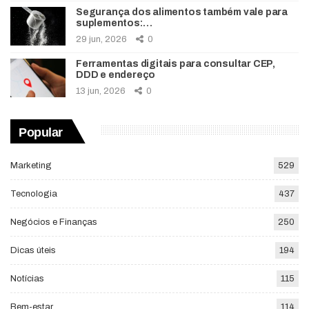
Segurança dos alimentos também vale para
suplementos:…
29 jun, 2026
0
Ferramentas digitais para consultar CEP,
DDD e endereço
13 jun, 2026
0
Popular
Marketing
529
Tecnologia
437
Negócios e Finanças
250
Dicas úteis
194
Notícias
115
Bem-estar
114