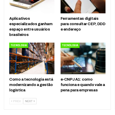
Aplicativos
Ferramentas digitais
especializados ganham
para consultar CEP, DDD
espaço entre usuários
e endereço
brasileiros
TECNOLOGIA
TECNOLOGIA
Como a tecnologia está
e-CNPJ A1: como
modernizando a gestão
funciona e quando vale a
logística
pena para empresas
PREV
NEXT