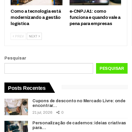
Como a tecnologia está
e-CNPJ A1: como
modernizando a gestão
funciona e quando vale a
logística
pena para empresas
PREV
NEXT
Pesquisar
PESQUISAR
Posts Recentes
Cupons de desconto no Mercado Livre: onde
encontrar…
21 jul, 2026
0
Personalização de cadernos: ideias criativas
para…