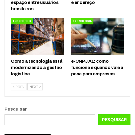
espaço entre usuários
e endereço
brasileiros
TECNOLOGIA
TECNOLOGIA
Como a tecnologia está
e-CNPJ A1: como
modernizando a gestão
funciona e quando vale a
logística
pena para empresas
PREV
NEXT
Pesquisar
PESQUISAR