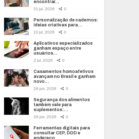
encontrar…
21 jul, 2026
0
Personalização de cadernos:
ideias criativas para…
13 jul, 2026
0
Aplicativos especializados
ganham espaço entre
usuários…
2 jul, 2026
0
Casamentos homoafetivos
avançam no Brasil e ganham
novo…
29 jun, 2026
0
Segurança dos alimentos
também vale para
suplementos:…
29 jun, 2026
0
Ferramentas digitais para
consultar CEP, DDD e
endereço