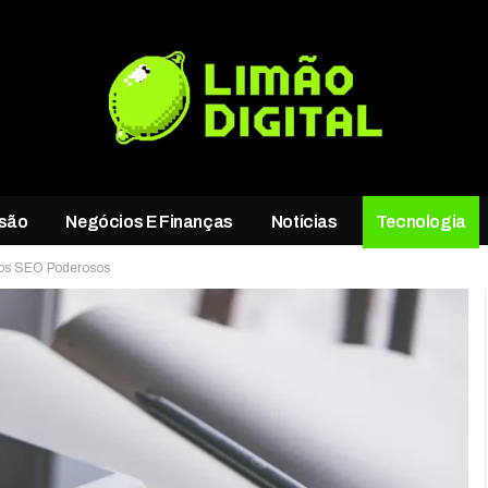
rsão
Negócios E Finanças
Notícias
Tecnologia
los SEO Poderosos