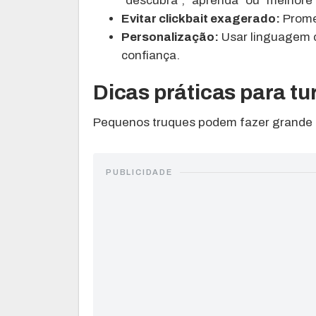
“descubra”, “aprenda” ou “melhore”
Evitar clickbait exagerado:
Prome
Personalização:
Usar linguagem d
confiança.
Dicas práticas para tu
Pequenos truques podem fazer grande d
PUBLICIDADE