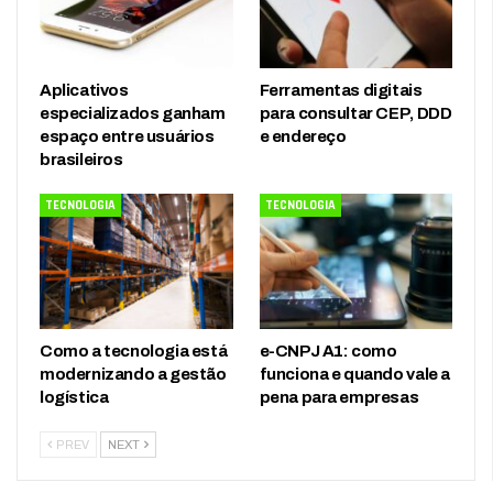
Aplicativos
Ferramentas digitais
especializados ganham
para consultar CEP, DDD
espaço entre usuários
e endereço
brasileiros
TECNOLOGIA
TECNOLOGIA
Como a tecnologia está
e-CNPJ A1: como
modernizando a gestão
funciona e quando vale a
logística
pena para empresas
PREV
NEXT