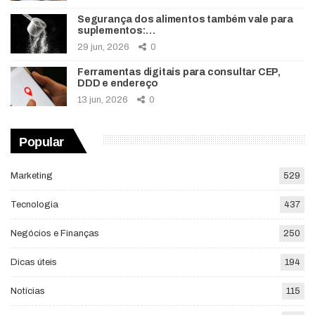
Segurança dos alimentos também vale para
suplementos:…
29 jun, 2026
0
Ferramentas digitais para consultar CEP,
DDD e endereço
13 jun, 2026
0
Popular
Marketing
529
Tecnologia
437
Negócios e Finanças
250
Dicas úteis
194
Notícias
115