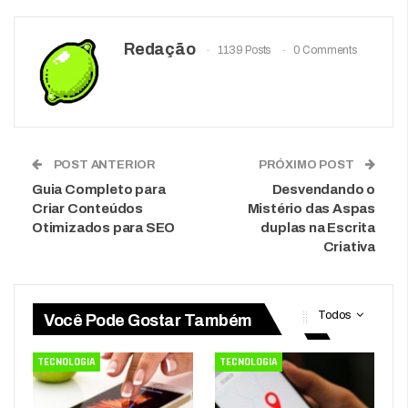
Redação
1139 Posts
0 Comments
POST ANTERIOR
PRÓXIMO POST
Guia Completo para
Desvendando o
Criar Conteúdos
Mistério das Aspas
Otimizados para SEO
duplas na Escrita
Criativa
Todos
Você Pode Gostar Também
TECNOLOGIA
TECNOLOGIA