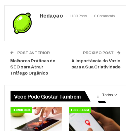
Redação
1139 Posts
0 Comments
POST ANTERIOR
PRÓXIMO POST
Melhores Práticas de
A Importância do Vazio
SEO para Atrair
para a Sua Criatividade
Tráfego Orgânico
Todos
Você Pode Gostar Também
TECNOLOGIA
TECNOLOGIA