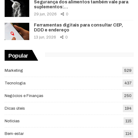
Segurança dos alimentos também vale para
suplementos:…
29 jun, 2026
0
Ferramentas digitais para consultar CEP,
DDD e endereço
13 jun, 2026
0
Popular
Marketing
529
Tecnologia
437
Negócios e Finanças
250
Dicas úteis
194
Notícias
115
Bem-estar
114