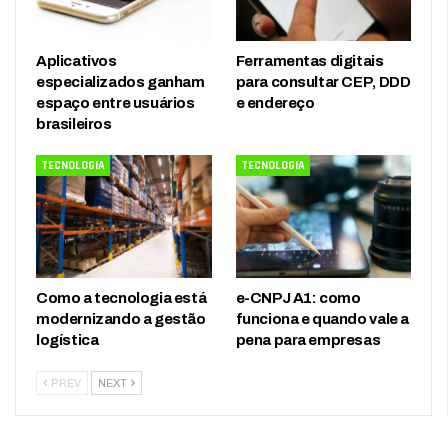
Aplicativos
Ferramentas digitais
especializados ganham
para consultar CEP, DDD
espaço entre usuários
e endereço
brasileiros
TECNOLOGIA
TECNOLOGIA
Como a tecnologia está
e-CNPJ A1: como
modernizando a gestão
funciona e quando vale a
logística
pena para empresas
PREV
NEXT