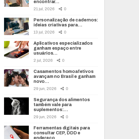
encontrar…
21 jul, 2026
0
Personalização de cadernos:
ideias criativas para…
13 jul, 2026
0
Aplicativos especializados
ganham espaço entre
usuários…
2 jul, 2026
0
Casamentos homoafetivos
avançam no Brasil e ganham
novo…
29 jun, 2026
0
Segurança dos alimentos
também vale para
suplementos:…
29 jun, 2026
0
Ferramentas digitais para
consultar CEP, DDD e
endereço