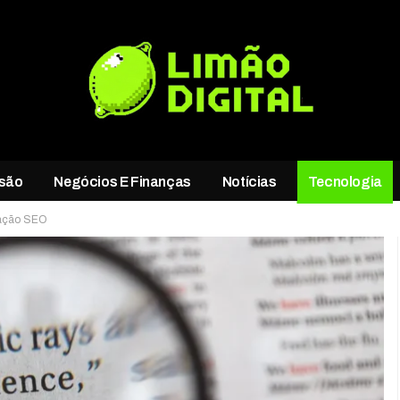
rsão
Negócios E Finanças
Notícias
Tecnologia
zação SEO