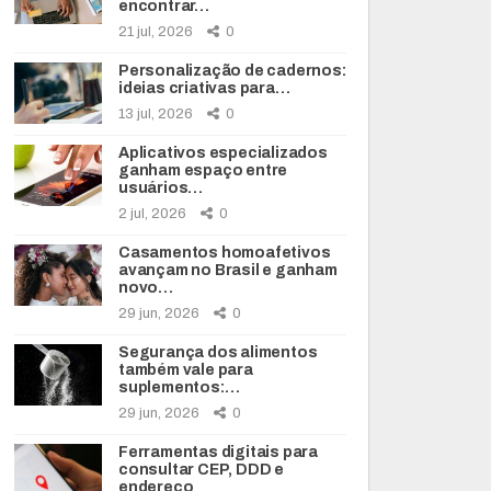
encontrar…
21 jul, 2026
0
Personalização de cadernos:
ideias criativas para…
13 jul, 2026
0
Aplicativos especializados
ganham espaço entre
usuários…
2 jul, 2026
0
Casamentos homoafetivos
avançam no Brasil e ganham
novo…
29 jun, 2026
0
Segurança dos alimentos
também vale para
suplementos:…
29 jun, 2026
0
Ferramentas digitais para
consultar CEP, DDD e
endereço