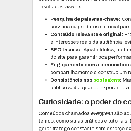
resultados visíveis:
Pesquisa de palavras-chave:
Conh
serviços ou produtos é crucial par
Conteúdo relevante e original:
Pro
e interesses reais da audiência, e
SEO técnico:
Ajuste títulos, met
do site para garantir boa performa
Engajamento com a comunidade
compartilhamento e construa um r
Consistência nas
postagens
:
Man
público saiba quando esperar novi
Curiosidade: o poder do 
Conteúdos chamados
evergreen
são aqu
tempo, como guias práticos e tutoriais.
gerar tráfego constante sem esforço ex