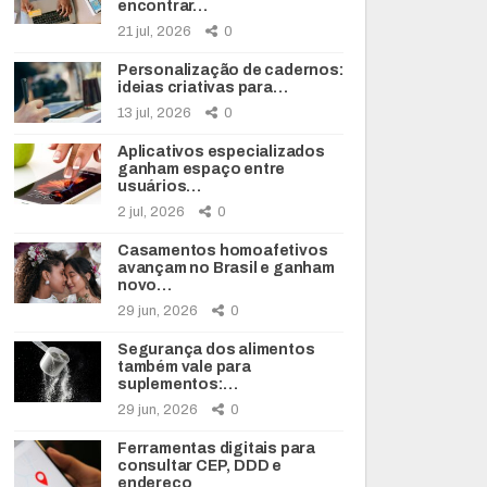
encontrar…
21 jul, 2026
0
Personalização de cadernos:
ideias criativas para…
13 jul, 2026
0
Aplicativos especializados
ganham espaço entre
usuários…
2 jul, 2026
0
Casamentos homoafetivos
avançam no Brasil e ganham
novo…
29 jun, 2026
0
Segurança dos alimentos
também vale para
suplementos:…
29 jun, 2026
0
Ferramentas digitais para
consultar CEP, DDD e
endereço