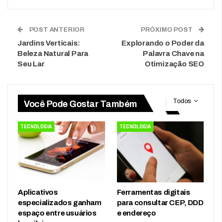
POST ANTERIOR
PRÓXIMO POST
Jardins Verticais:
Explorando o Poder da
Beleza Natural Para
Palavra Chave na
Seu Lar
Otimização SEO
Todos
Você Pode Gostar Também
TECNOLOGIA
TECNOLOGIA
Aplicativos
Ferramentas digitais
especializados ganham
para consultar CEP, DDD
espaço entre usuários
e endereço