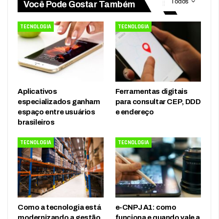
Todos
Você Pode Gostar Também
TECNOLOGIA
TECNOLOGIA
Aplicativos
Ferramentas digitais
especializados ganham
para consultar CEP, DDD
espaço entre usuários
e endereço
brasileiros
TECNOLOGIA
TECNOLOGIA
Como a tecnologia está
e-CNPJ A1: como
modernizando a gestão
funciona e quando vale a