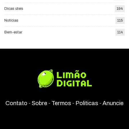
Dicas úteis
194
Notícias
115
Bem-estar
114
Contato
-
Sobre
-
Termos
-
Politicas
-
Anuncie