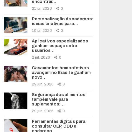
encontrar…
21 jul, 2026
0
Personalização de cadernos:
ideias criativas para…
13 jul, 2026
0
Aplicativos especializados
ganham espaço entre
usuários…
2 jul, 2026
0
Casamentos homoafetivos
avançam no Brasil e ganham
novo…
29 jun, 2026
0
Segurança dos alimentos
também vale para
suplementos:…
29 jun, 2026
0
Ferramentas digitais para
consultar CEP, DDD e
endereço