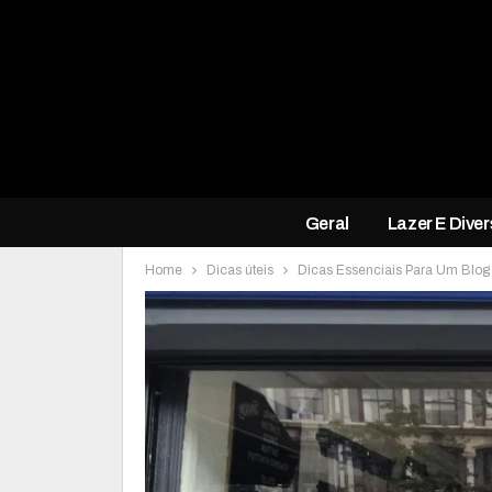
Geral
Lazer E Dive
Home
Dicas úteis
Dicas Essenciais Para Um Blo