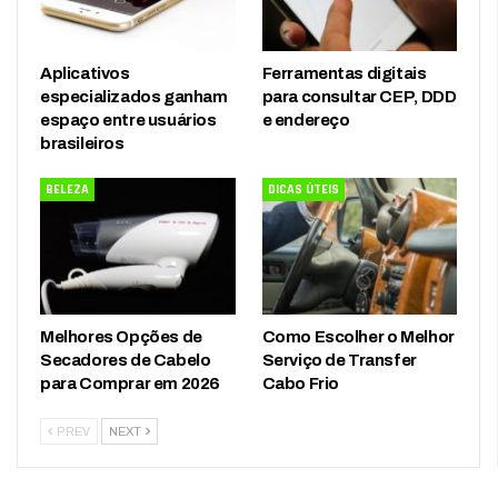
Aplicativos
Ferramentas digitais
especializados ganham
para consultar CEP, DDD
espaço entre usuários
e endereço
brasileiros
BELEZA
DICAS ÚTEIS
Melhores Opções de
Como Escolher o Melhor
Secadores de Cabelo
Serviço de Transfer
para Comprar em 2026
Cabo Frio
PREV
NEXT