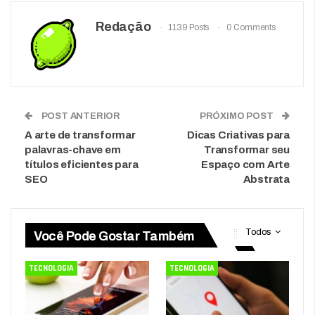
Redação
1139 Posts
0 Comments
POST ANTERIOR
PRÓXIMO POST
A arte de transformar
Dicas Criativas para
palavras-chave em
Transformar seu
títulos eficientes para
Espaço com Arte
SEO
Abstrata
Todos
Você Pode Gostar Também
TECNOLOGIA
TECNOLOGIA