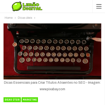
Home
Dicas úteis
Dicas Essenciais para Criar Títulos Atraentes no SEO - Imagem:
www.pixabay.com
DICAS ÚTEIS
MARKETING