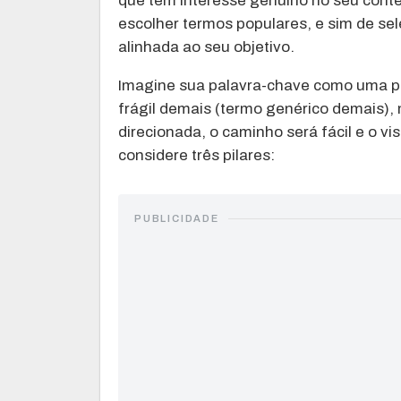
que têm interesse genuíno no seu conte
escolher termos populares, e sim de se
alinhada ao seu objetivo.
Imagine sua palavra-chave como uma pon
frágil demais (termo genérico demais), m
direcionada, o caminho será fácil e o visi
considere três pilares:
PUBLICIDADE