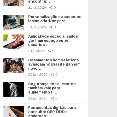
encontrar…
21 jul, 2026
0
Personalização de cadernos:
ideias criativas para…
13 jul, 2026
0
Aplicativos especializados
ganham espaço entre
usuários…
2 jul, 2026
0
Casamentos homoafetivos
avançam no Brasil e ganham
novo…
29 jun, 2026
0
Segurança dos alimentos
também vale para
suplementos:…
29 jun, 2026
0
Ferramentas digitais para
consultar CEP, DDD e
endereço