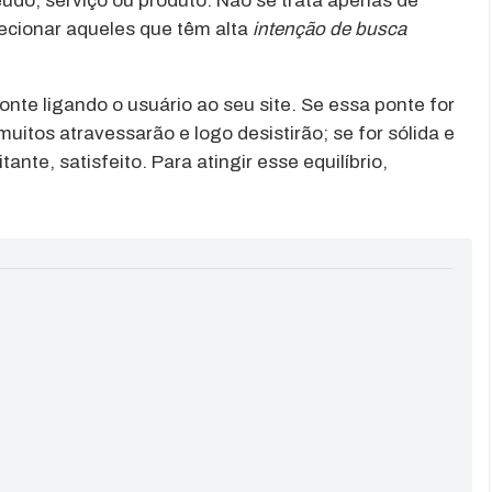
údo, serviço ou produto. Não se trata apenas de
lecionar aqueles que têm alta
intenção de busca
te ligando o usuário ao seu site. Se essa ponte for
uitos atravessarão e logo desistirão; se for sólida e
tante, satisfeito. Para atingir esse equilíbrio,