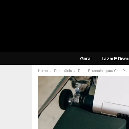
Geral
Lazer E Dive
Home
Dicas úteis
Dicas Essenciais para Criar Pal