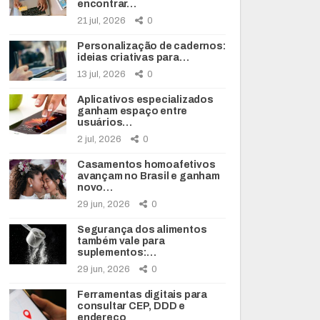
encontrar…
21 jul, 2026
0
Personalização de cadernos:
ideias criativas para…
13 jul, 2026
0
Aplicativos especializados
ganham espaço entre
usuários…
2 jul, 2026
0
Casamentos homoafetivos
avançam no Brasil e ganham
novo…
29 jun, 2026
0
Segurança dos alimentos
também vale para
suplementos:…
29 jun, 2026
0
Ferramentas digitais para
consultar CEP, DDD e
endereço