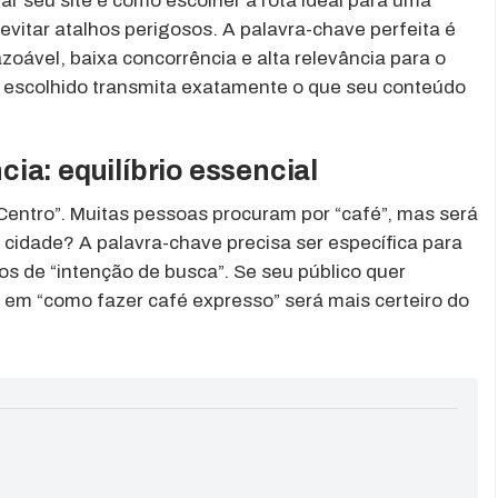
r seu site é como escolher a rota ideal para uma
vitar atalhos perigosos. A palavra-chave perfeita é
oável, baixa concorrência e alta relevância para o
o escolhido transmita exatamente o que seu conteúdo
ia: equilíbrio essencial
entro”. Muitas pessoas procuram por “café”, mas será
cidade? A palavra-chave precisa ser específica para
os de “intenção de busca”. Se seu público quer
r em “como fazer café expresso” será mais certeiro do