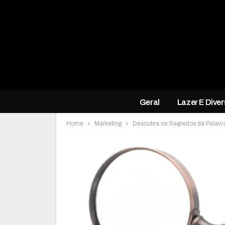
Geral
Lazer E Dive
Home
Marketing
Descubra os Segredos da Palavr