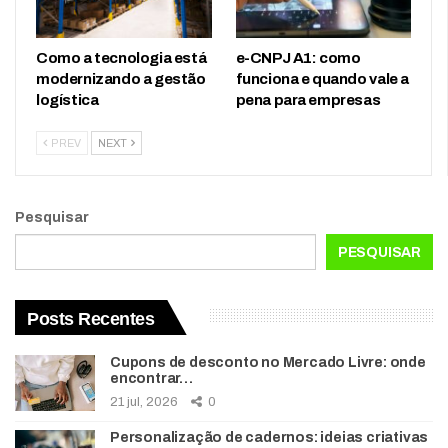
Como a tecnologia está
e-CNPJ A1: como
modernizando a gestão
funciona e quando vale a
logística
pena para empresas
PREV
NEXT
Pesquisar
PESQUISAR
Posts Recentes
Cupons de desconto no Mercado Livre: onde
encontrar…
21 jul, 2026
0
Personalização de cadernos: ideias criativas