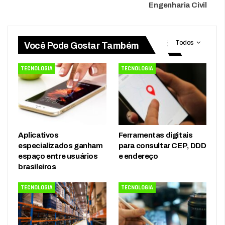
Engenharia Civil
Todos
Você Pode Gostar Também
TECNOLOGIA
TECNOLOGIA
Aplicativos
Ferramentas digitais
especializados ganham
para consultar CEP, DDD
espaço entre usuários
e endereço
brasileiros
TECNOLOGIA
TECNOLOGIA